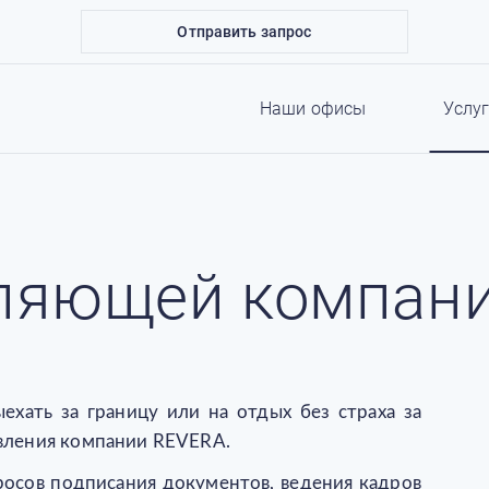
Отправить запрос
Наши офисы
Услу
вляющей компан
хать за границу или на отдых без страха за
вления компании REVERA.
осов подписания документов, ведения кадров