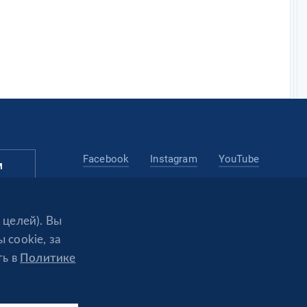
Facebook
Instagram
YouTube
м
LinkedIn
Telegram
 целей). Вы
Telegram
 cookie, за
ть в
Политике