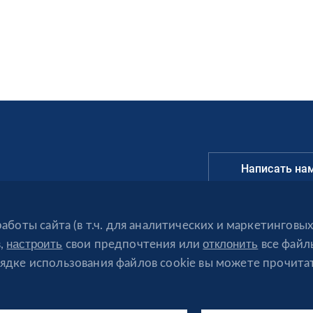
Написать на
info@revera.ua
боты сайта (в т.ч. для аналитических и маркетинговых
@reveraonline
настроить
отклонить
в,
свои предпочтения или
все файлы
дке использования файлов cookie вы можете прочита