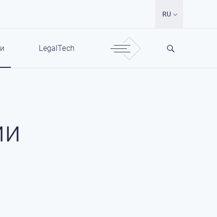
RU
ги
LegalTech
ии